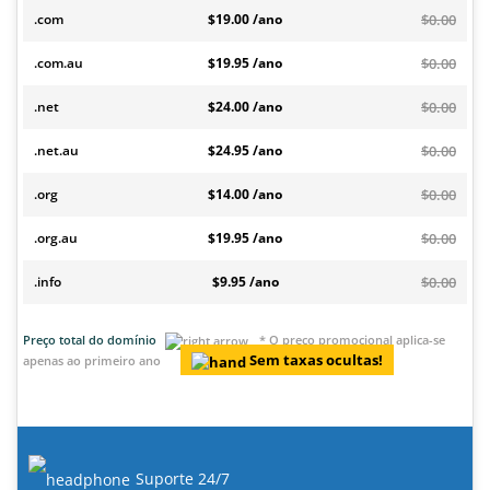
.com
$19.00 /ano
$0.00
.com.au
$19.95 /ano
$0.00
.net
$24.00 /ano
$0.00
.net.au
$24.95 /ano
$0.00
.org
$14.00 /ano
$0.00
.org.au
$19.95 /ano
$0.00
.info
$9.95 /ano
$0.00
Preço total do domínio
* O preço promocional aplica-se
Sem taxas ocultas!
apenas ao primeiro ano
Suporte 24/7