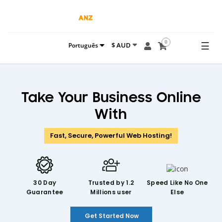
0
☰
$ AUD
Português
Take Your Business Online
With
Fast, Secure, Powerful Web Hosting!
30 Day
Trusted by 1.2
Speed Like
No One
Guarantee
Millions user
Else
Get Started Now